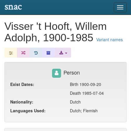
snac
Toggl
navig
Visser 't Hooft, Willem
Adolph, 1900-1985
Variant names
Person
Exist Dates:
Birth 1900-09-20
Death 1985-07-04
Nationality:
Dutch
Languages Used:
Dutch; Flemish