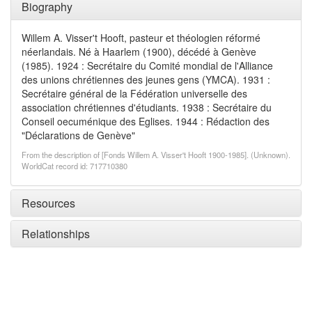
Biography
Willem A. Visser't Hooft, pasteur et théologien réformé
néerlandais. Né à Haarlem (1900), décédé à Genève
(1985). 1924 : Secrétaire du Comité mondial de l'Alliance
des unions chrétiennes des jeunes gens (YMCA). 1931 :
Secrétaire général de la Fédération universelle des
association chrétiennes d'étudiants. 1938 : Secrétaire du
Conseil oecuménique des Eglises. 1944 : Rédaction des
"Déclarations de Genève"
From the description of [Fonds Willem A. Visser't Hooft 1900-1985]. (Unknown).
WorldCat record id: 717710380
Resources
Relationships